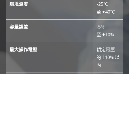
環境溫度
-25℃
至 +40℃
容量誤差
-5%
至 +10%
最大操作電壓
額定電壓
的 110% 以
內
最大操作電流
額定電流的
Cookies 資訊
110% 以內
本網站使用Cookies及蒐集相關網站內使用者行為來提供
損耗因數
小於 0.1%
最佳服務並改善使用體驗。詳細內容請參閱隱私權政策。
（在 60
您可以隨時變更您是否同意本網站使用Cookies。若您繼
Hz， 額定
續瀏覽本網站，即表示您同意本網站使用Cookies。
電壓下)