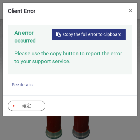
0
×
Client Error
首頁
電容器
電力電子電容器
An error
Copy the full error to clipboard
電力電子用電容器 (高壓管型分壓器)
occurred
Please use the copy button to report the error
to your support service.
See details
確定