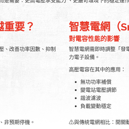
而是需要：更高電壓承受能力 、更嚴苛環境下的穩定運
越重要？
智慧電網（Sma
對電容性能的影響
壓、改善功率因數、抑制
智慧電網需即時調整「發
力電子設備。
高壓電容在其中的應用：
無功功率補償
變電站電壓調節
諧波濾波
負載變動穩定
、非預期停機。
⚠與傳統電網相比：開關