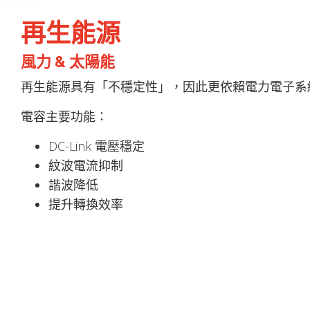
再生能源
風力 & 太陽能
再生能源具有「不穩定性」，因此更依賴電力電子系
電容主要功能：
DC-Link 電壓穩定
紋波電流抑制
諧波降低
提升轉換效率
隨著逆變器電壓提升（降低傳輸損失）：對高壓電容
Cookies 資訊
根據​ 國際再生能源機構 (IRENA)的數據，亞太地
本網站使用Cookies及蒐集相關網站內使用者行
之一。
Cookies。若您繼續瀏覽本網站，即表示您同意本網站使