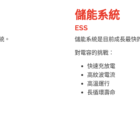
儲能系統
ESS
統。
儲能系統是目前成長最快
對電容的挑戰：
快速充放電
高紋波電流
高溫運行
長循環壽命
的需求持續增加
主要應用：DC-Link、功
👉 電容的穩定性直接影
區是再生能源成長最快的市場
為來提供最佳服務並改善使用體驗。詳細內容請參閱隱私權
用Cookies。